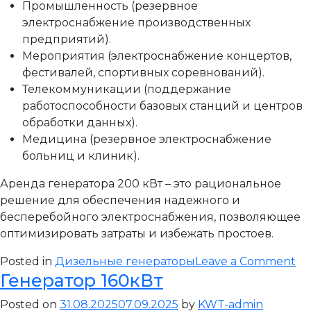
Промышленность (резервное
электроснабжение производственных
предприятий).
Мероприятия (электроснабжение концертов,
фестивалей, спортивных соревнований).
Телекоммуникации (поддержание
работоспособности базовых станций и центров
обработки данных).
Медицина (резервное электроснабжение
больниц и клиник).
Аренда генератора 200 кВт – это рациональное
решение для обеспечения надежного и
бесперебойного электроснабжения, позволяющее
оптимизировать затраты и избежать простоев.
on
Posted in
Дизельные генераторы
Leave a Comment
Генератор 160кВт
Ге
20
Posted on
31.08.2025
07.09.2025
by
KWT-admin