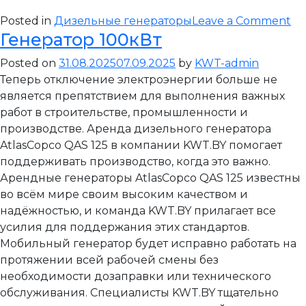
on
Posted in
Дизельные генераторы
Leave a Comment
Генератор 100кВт
Ге
16
Posted on
31.08.2025
07.09.2025
by
KWT-admin
Теперь отключение электроэнергии больше не
является препятствием для выполнения важных
работ в строительстве, промышленности и
производстве. Аренда дизельного генератора
AtlasCopco QAS 125 в компании KWT.BY помогает
поддерживать производство, когда это важно.
Арендные генераторы AtlasCopco QAS 125 известны
во всём мире своим высоким качеством и
надёжностью, и команда KWT.BY прилагает все
усилия для поддержания этих стандартов.
Мобильный генератор будет исправно работать на
протяжении всей рабочей смены без
необходимости дозаправки или технического
обслуживания. Специалисты KWT.BY тщательно