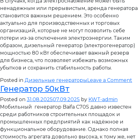
В случаях, когда электроснабжение может быть
ненадежным или прерывистым, аренда генератора
становится важным решением. Это особенно
актуально для производственных и торговых
организаций, которые не могут позволить себе
потери из-за отключения электроэнергии. Таким
образом, дизельный генератор (электрогенератор)
мощностью 80 кВт обеспечивает важный резерв
для бизнеса, что позволяет избежать возможных
убытков и сохранить стабильность работы.
on
Posted in
Дизельные генераторы
Leave a Comment
Генератор 50кВт
Ге
80
Posted on
31.08.2025
07.09.2025
by
KWT-admin
Мобильный генератор Baifa C70S давно известен
среди работников строительных площадок и
промышленных предприятий как надёжное и
функциональное оборудование. Однако полная
стоимость агрегата довольно высока, к тому же, нет